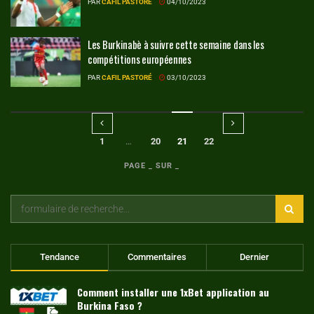
PAR
CAFIL PASTORÉ
04/10/2023
Les Burkinabè à suivre cette semaine dans les
compétitions européennes
PAR
CAFIL PASTORÉ
03/10/2023
1
…
20
21
22
PAGE _ SUR _
Tendance
Commentaires
Dernier
Comment installer une 1xBet application au
Burkina Faso ?