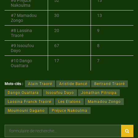
#6 Préjuce
52
13
Nakoulma
#7 Mamadou
30
13
Zongo
#8 Lassina
20
9
Traoré
#9 Issoufou
67
8
Dayo
#10 Dango
17
7
Ouattara
Mots-clés :
Alain Traoré
Aristide Bancé
Bertrand Traoré
Dango Ouattara
Issoufou Dayo
Jonathan Pitroipa
Lassina Franck Traoré
Les Etalons
Mamadou Zongo
Moumouni Dagano
Préjuce Nakoulma