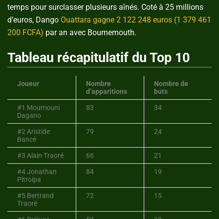
temps pour surclasser plusieurs aînés. Coté à 25 millions
d’euros, Dango
Ouattara gagne 2 122 248 euros (1 379 461
200 FCFA)
par an avec Bournemouth.
Tableau récapitulatif du Top 10
Joueur
Nombre
Nombre de
d’apparitions
buts
#1 Moumouni
83
34
Dagano
#2 Aristide
79
24
Bancé
#3 Alain Traoré
66
21
#4 Jonathan
84
19
Pitroipa
#5 Bertrand
72
15
Traoré