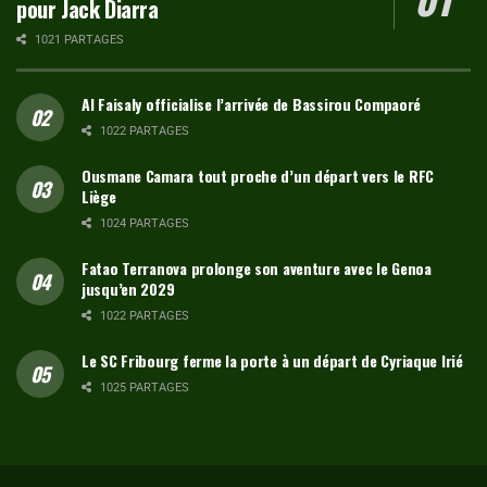
pour Jack Diarra
1021 PARTAGES
Al Faisaly officialise l’arrivée de Bassirou Compaoré
1022 PARTAGES
Ousmane Camara tout proche d’un départ vers le RFC
Liège
1024 PARTAGES
Fatao Terranova prolonge son aventure avec le Genoa
jusqu’en 2029
1022 PARTAGES
Le SC Fribourg ferme la porte à un départ de Cyriaque Irié
1025 PARTAGES