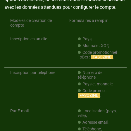
avec les données attendues pour configurer le compte.
Modèles de création de
Formulaires à remplir
compte
Inscription en un clic
Pays,
Monnaie : XOF,
Code promotionnel
1xBet :
FASOZINE
.
Inscription par téléphone
Numéro de
téléphone,
Pays et monnaie,
Code promo :
FASOZINE
.
Par E-mail
Localisation (pays,
ville),
Adresse email,
Téléphone,