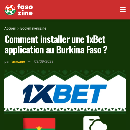
Accueil
Bookmakerszine
Comment installer une 1xBet
application au Burkina Faso ?
par
fasozine
03/09/2023