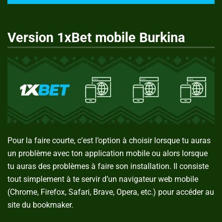
Version 1xBet mobile Burkina
Pour la faire courte, c’est l’option à choisir lorsque tu auras
un problème avec ton application mobile ou alors lorsque
tu auras des problèmes à faire son installation. Il consiste
tout simplement à te servir d’un navigateur web mobile
(Chrome, Firefox, Safari, Brave, Opera, etc.) pour accéder au
site du bookmaker.