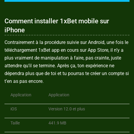
Comment installer 1xBet mobile sur
iPhone
Contrairement à la procédure suivie sur Android, une fois le
téléchargement 1xBet app en cours sur App Store, il n’y a
plus vraiment de manipulation à faire, pas crainte, juste
attendre qu’il se termine. Après ça, ton expérience ne
dépendra plus que de toi et tu pourras te créer un compte si
t’en as pas encore.
Application
Application
iOS
Version 12.0 et plus
Taille
441.9 MB