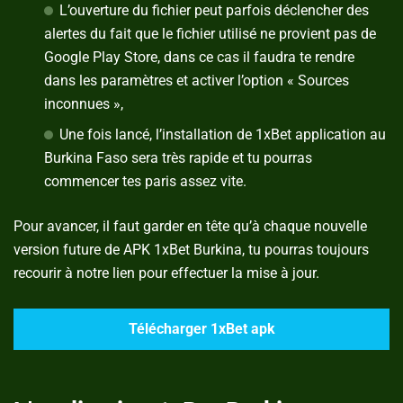
L’ouverture du fichier peut parfois déclencher des
alertes du fait que le fichier utilisé ne provient pas de
Google Play Store, dans ce cas il faudra te rendre
dans les paramètres et activer l’option « Sources
inconnues »,
Une fois lancé, l’installation de 1xBet application au
Burkina Faso sera très rapide et tu pourras
commencer tes paris assez vite.
Pour avancer, il faut garder en tête qu’à chaque nouvelle
version future de APK 1xBet Burkina, tu pourras toujours
recourir à notre lien pour effectuer la mise à jour.
Télécharger 1xBet apk