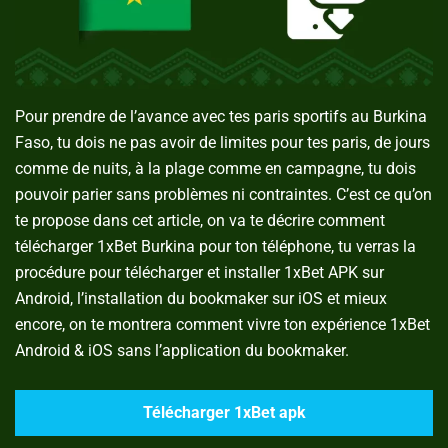
Pour prendre de l’avance avec tes paris sportifs au Burkina
Faso, tu dois ne pas avoir de limites pour tes paris, de jours
comme de nuits, à la plage comme en campagne, tu dois
pouvoir parier sans problèmes ni contraintes. C’est ce qu’on
te propose dans cet article, on va te décrire comment
télécharger 1xBet Burkina pour ton téléphone, tu verras la
procédure pour télécharger et installer 1xBet APK sur
Android, l’installation du bookmaker sur iOS et mieux
encore, on te montrera comment vivre ton expérience 1xBet
Android & iOS sans l’application du bookmaker.
Télécharger 1xBet apk