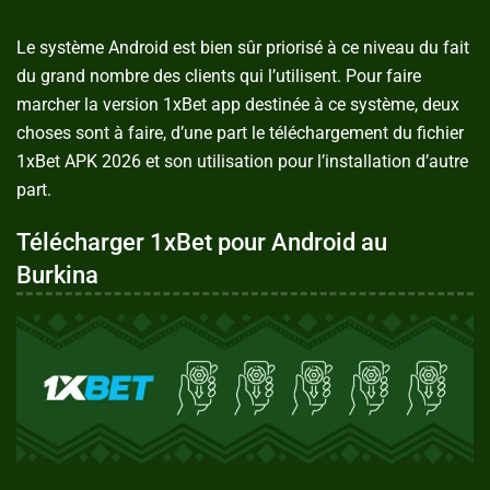
Le système Android est bien sûr priorisé à ce niveau du fait
du grand nombre des clients qui l’utilisent. Pour faire
marcher la version 1xBet app destinée à ce système, deux
choses sont à faire, d’une part le téléchargement du fichier
1xBet APK 2026 et son utilisation pour l’installation d’autre
part.
Télécharger 1xBet pour Android au
Burkina