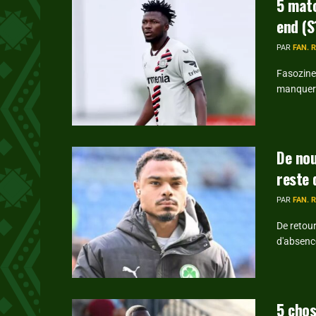
5 matc
end (S
PAR
FAN. 
Fasozine
manquer 
De nou
reste 
PAR
FAN. 
De retou
d'absenc
5 chos