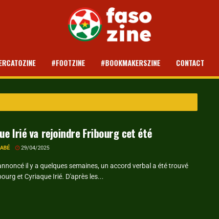
Toute l’actuali
ERCATOZINE
#FOOTZINE
#BOOKMAKERSZINE
CONTACT
ue Irié va rejoindre Fribourg cet été
RABÉ
29/04/2025
noncé il y a quelques semaines, un accord verbal a été trouvé
bourg et Cyriaque Irié. D'après les...