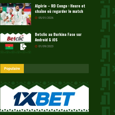
Algérie – RD Congo : Heure et
chaîne où regarder le match
05/01/2026
Betclic au Burkina Faso sur
Android & iOS
01/09/2023
Populaire