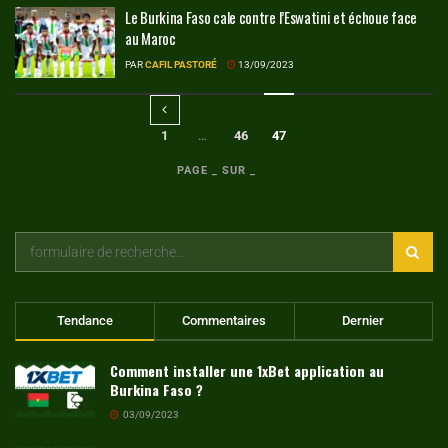
Le Burkina Faso cale contre l’Eswatini et échoue face
au Maroc
PAR
CAFIL PASTORÉ
13/09/2023
1
…
46
47
PAGE _ SUR _
Tendance
Commentaires
Dernier
Comment installer une 1xBet application au
Burkina Faso ?
03/09/2023