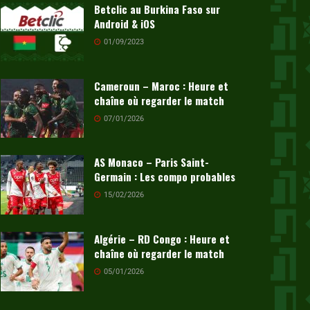
Betclic au Burkina Faso sur
Android & iOS
01/09/2023
Cameroun – Maroc : Heure et
chaîne où regarder le match
07/01/2026
AS Monaco – Paris Saint-
Germain : Les compo probables
15/02/2026
Algérie – RD Congo : Heure et
chaîne où regarder le match
05/01/2026