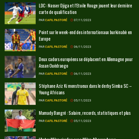
LDC : Nasser Djiga et l’Etoile Rouge jouent leur dernière
carte de qualification
PAR
CAFIL PASTORÉ
07/11/2023
Point sur le week-end des internationaux burkinabè en
Europe
PAR
CAFIL PASTORÉ
06/11/2023
Deux cadors européens se déplacent en Allemagne pour
Assan Ouédraogo
PAR
CAFIL PASTORÉ
06/11/2023
Stéphane Aziz Ki monstrueux dans le derby Simba SC –
Young Africans
PAR
CAFIL PASTORÉ
05/11/2023
Mamady Bangré : Salaire, records, statistiques et plus
PAR
CAFIL PASTORÉ
05/11/2023