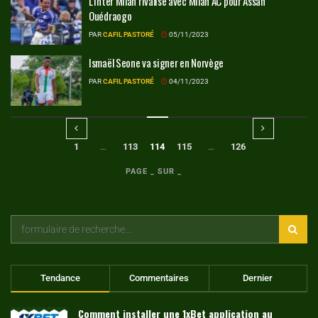
L’Inter Milan rivalise avec Milan AC pour Assan
Ouédraogo
PAR
CAFIL PASTORÉ
05/11/2023
Ismaël Seone va signer en Norvège
PAR
CAFIL PASTORÉ
04/11/2023
1
…
113
114
115
…
126
PAGE _ SUR _
Tendance
Commentaires
Dernier
Comment installer une 1xBet application au