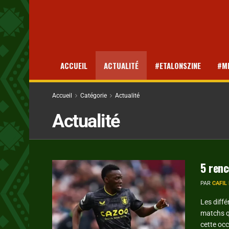
ACCUEIL
ACTUALITÉ
#ETALONSZINE
#M
Accueil
Catégorie
Actualité
Actualité
5 renc
PAR
CAFIL
Les diff
matchs q
cette occ