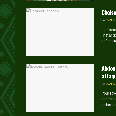
Chels
PAR
CAFIL
La Premi
l'instar
défenseur
Abdoul
attaqu
PAR
CAFIL
Pour l'av
commence
pleine as