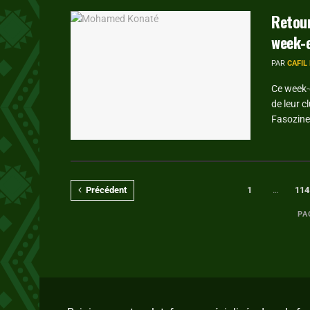
Retour
week-
PAR
CAFIL
Ce week-e
de leur c
Fasozine 
Précédent
1
…
114
PA