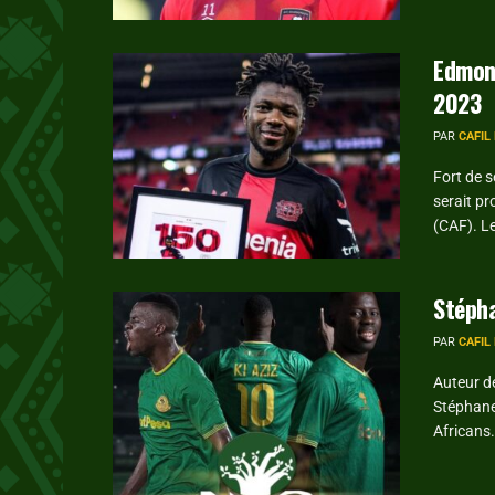
Edmond
2023
PAR
CAFIL
Fort de 
serait pr
(CAF). Le
Stépha
PAR
CAFIL
Auteur d
Stéphane 
Africans.