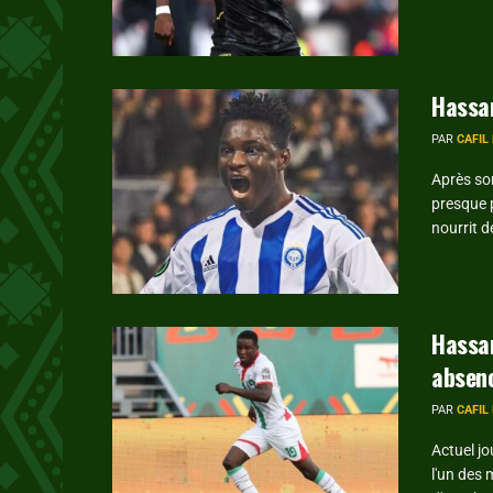
Hassan
PAR
CAFIL
Après so
presque p
nourrit d
Hassan
absenc
PAR
CAFIL
Actuel j
l'un des 