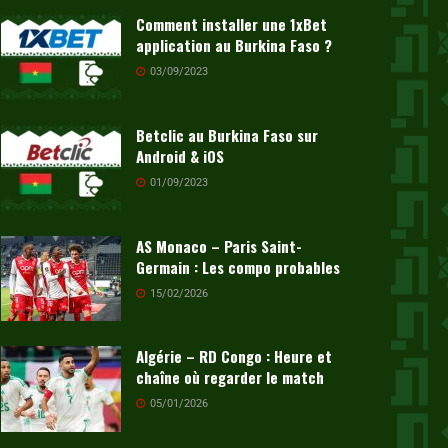
Comment installer une 1xBet
application au Burkina Faso ?
03/09/2023
Betclic au Burkina Faso sur
Android & iOS
01/09/2023
AS Monaco – Paris Saint-
Germain : Les compo probables
15/02/2026
Algérie – RD Congo : Heure et
chaîne où regarder le match
05/01/2026