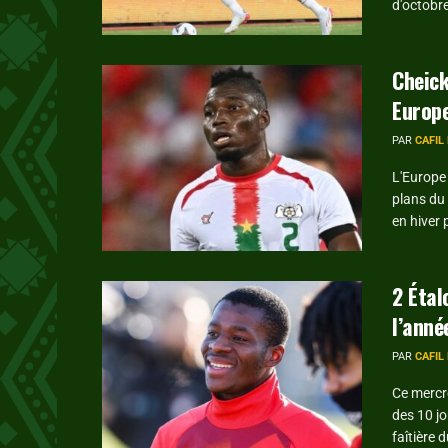
d'octobre
Cheick
Europ
PAR
CAFIL
L'Europe 
plans du 
en hiver 
2 Étal
l’anné
PAR
CAFIL
Ce mercre
des 10 jo
faîtière d