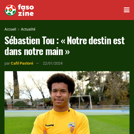
Accueil
Actualité
Sébastien Tou : « Notre destin est
dans notre main »
par
Cafil Pastoré
22/01/2024