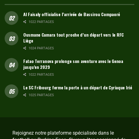
Al Faisaly officialise l’arrivée de Bassirou Compaoré
1022 PARTAGES
Ousmane Camara tout proche d’un départ vers le RFC
Liège
1024 PARTAGES
Fatao Terranova prolonge son aventure avec le Genoa
jusqu’en 2029
1022 PARTAGES
Le SC Fribourg ferme la porte à un départ de Cyriaque Irié
1025 PARTAGES
Rejoignez notre plateforme spécialisée dans le