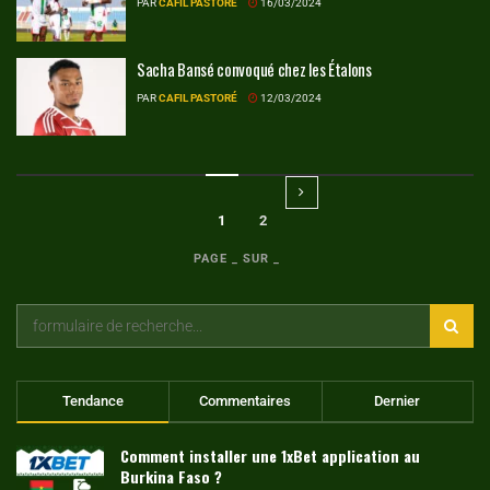
PAR
CAFIL PASTORÉ
16/03/2024
Sacha Bansé convoqué chez les Étalons
PAR
CAFIL PASTORÉ
12/03/2024
1
2
PAGE _ SUR _
Tendance
Commentaires
Dernier
Comment installer une 1xBet application au
Burkina Faso ?