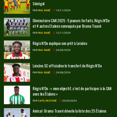
Sénégal
PAR
FAN. RABÉ
14/11/2024
Eliminatoire CAN 2025 : 5 joueurs forfaits, Régis N’Do
et 4 autres Etalons convoqués par Brama Traoré
PAR
FAN. RABÉ
12/11/2024
Régis N’Do explique son prêt à Leixões
PAR
FAN. RABÉ
24/08/2024
Leixões SC officialise le transfert de Régis N’Do
PAR
FAN. RABÉ
24/08/2024
Régis N’Do : « mon objectif, c’est de participer à la CAN
avec les Étalons »
PAR
CAFIL PASTORÉ
20/04/2024
Amical : Brama Traoré dévoile la liste des 25 Étalons