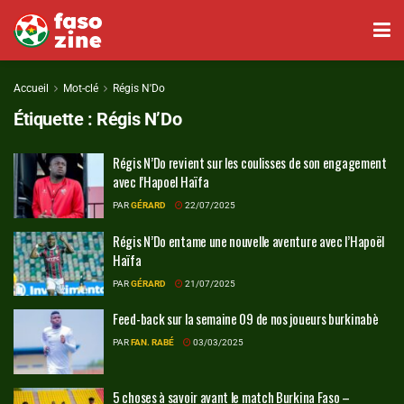
Accueil
Mot-clé
Régis N'Do
Étiquette :
Régis N’Do
Régis N’Do revient sur les coulisses de son engagement
avec l’Hapoel Haïfa
PAR
GÉRARD
22/07/2025
Régis N’Do entame une nouvelle aventure avec l’Hapoël
Haïfa
PAR
GÉRARD
21/07/2025
Feed-back sur la semaine 09 de nos joueurs burkinabè
PAR
FAN. RABÉ
03/03/2025
5 choses à savoir avant le match Burkina Faso –