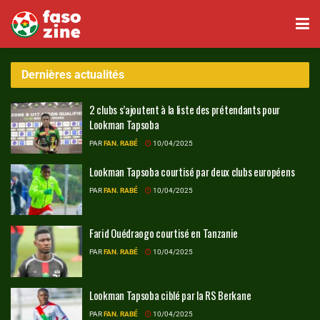
Dernières actualités
2 clubs s’ajoutent à la liste des prétendants pour
Lookman Tapsoba
PAR
FAN. RABÉ
10/04/2025
Lookman Tapsoba courtisé par deux clubs européens
PAR
FAN. RABÉ
10/04/2025
Farid Ouédraogo courtisé en Tanzanie
PAR
FAN. RABÉ
10/04/2025
Lookman Tapsoba ciblé par la RS Berkane
PAR
FAN. RABÉ
10/04/2025