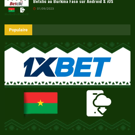
Betclic au Burkina Faso sur Android & iOS
01/09/2023
Populaire