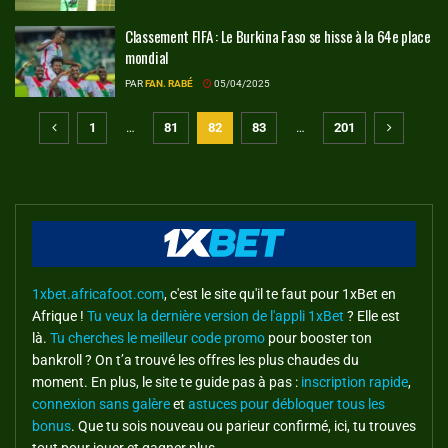
Classement FIFA : Le Burkina Faso se hisse à la 64e place
mondial
PAR
FAN. RABÉ
05/04/2025
1
…
81
82
83
…
201
1xbet.africafoot.com
, c'est le site qu'il te faut pour 1xBet en
Afrique !
Tu veux la dernière version de l'appli 1xBet
? Elle est
là.
Tu cherches le meilleur code promo
pour booster ton
bankroll ? On t’a trouvé les offres les plus chaudes du
moment. En plus, le site te guide pas à pas :
inscription rapide
,
connexion sans galère
et
astuces pour débloquer tous les
bonus
. Que tu sois nouveau ou parieur confirmé, ici, tu trouves
tout pour jouer et gagner plus.