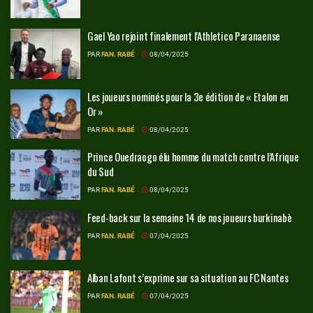
Gael Yao rejoint finalement l’Athletico Paranaense
PAR
FAN. RABÉ
08/04/2025
Les joueurs nominés pour la 3e édition de « Etalon en
Or »
PAR
FAN. RABÉ
08/04/2025
Prince Ouedraogo élu homme du match contre l’Afrique
du Sud
PAR
FAN. RABÉ
08/04/2025
Feed-back sur la semaine 14 de nos joueurs burkinabè
PAR
FAN. RABÉ
07/04/2025
Alban Lafont s’exprime sur sa situation au FC Nantes
PAR
FAN. RABÉ
07/04/2025