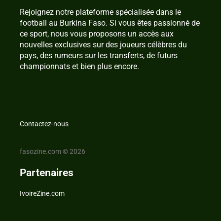
Rejoignez notre plateforme spécialisée dans le
football au Burkina Faso. Si vous êtes passionné de
ce sport, nous vous proposons un accès aux
nouvelles exclusives sur des joueurs célèbres du
pays, des rumeurs sur les transferts, de futurs
championnats et bien plus encore.
Contactez-nous
fasozine.com © 2026
Partenaires
IvoireZine.com