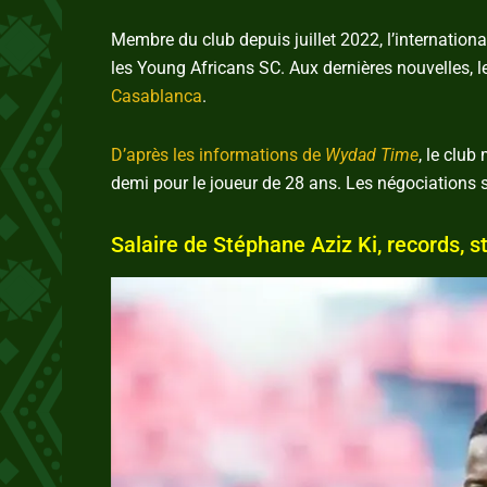
Membre du club depuis juillet 2022, l’internation
les Young Africans SC. Aux dernières nouvelles, l
Casablanca
.
D’après les informations de
Wydad Time
, le club
demi pour le joueur de 28 ans. Les négociations se
Salaire de Stéphane Aziz Ki, records, st