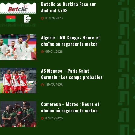
Betclic au Burkina Faso sur
Android & iOS
01/09/2023
Algérie – RD Congo : Heure et
chaîne où regarder le match
05/01/2026
AS Monaco – Paris Saint-
Germain : Les compo probables
15/02/2026
Cameroun – Maroc : Heure et
chaîne où regarder le match
07/01/2026