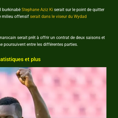
al burkinabè
Stephane Aziz Ki
serait sur le point de quitter
e milieu offensif
serait dans le viseur du Wydad
 marocain serait prêt à offrir un contrat de deux saisons et
 poursuivent entre les différentes parties.
atistiques et plus