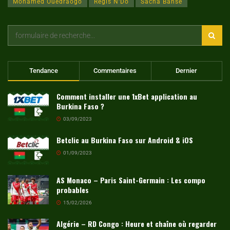
Mohamed Ouedraogo
Régis N'Do
Sacha Banse
Tendance
Commentaires
Dernier
Comment installer une 1xBet application au
Burkina Faso ?
03/09/2023
Betclic au Burkina Faso sur Android & iOS
01/09/2023
AS Monaco – Paris Saint-Germain : Les compo
probables
15/02/2026
Algérie – RD Congo : Heure et chaîne où regarder