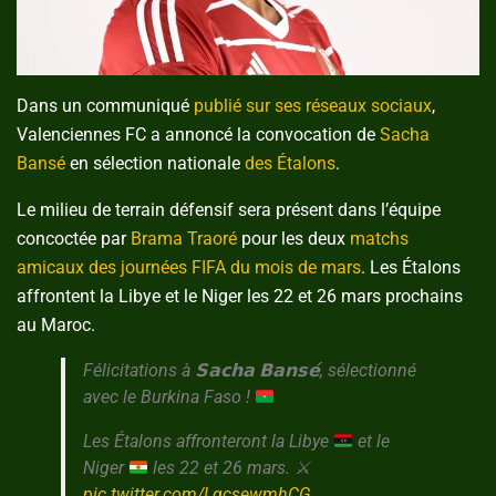
Dans un communiqué
publié sur ses réseaux sociaux
,
Valenciennes FC a annoncé la convocation de
Sacha
Bansé
en sélection nationale
des Étalons
.
Le milieu de terrain défensif sera présent dans l’équipe
concoctée par
Brama Traoré
pour les deux
matchs
amicaux des journées FIFA du mois de mars
. Les Étalons
affrontent la Libye et le Niger les 22 et 26 mars prochains
au Maroc.
Félicitations à 𝗦𝗮𝗰𝗵𝗮 𝗕𝗮𝗻𝘀𝗲́, sélectionné
avec le Burkina Faso !
Les Étalons affronteront la Libye
et le
Niger
les 22 et 26 mars.
⚔️
pic.twitter.com/LgcsewmhCG