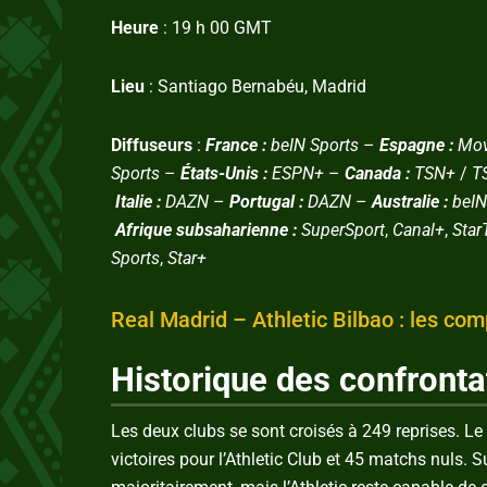
Heure
: 19 h 00 GMT
Lieu
: Santiago Bernabéu, Madrid
Diffuseurs
:
France :
beIN Sports
–
Espagne :
Mov
Sports
–
États-Unis :
ESPN+
–
Canada :
TSN+
/
T
Italie :
DAZN
–
Portugal :
DAZN
–
Australie :
beIN
Afrique subsaharienne :
SuperSport
,
Canal+
,
Star
Sports
,
Star+
Real Madrid – Athletic Bilbao : les co
Historique des confronta
Les deux clubs se sont croisés à 249 reprises. L
victoires pour l’Athletic Club et 45 matchs nuls. 