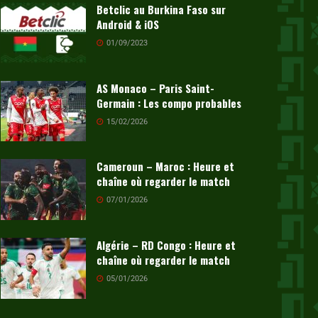
Betclic au Burkina Faso sur
Android & iOS
01/09/2023
AS Monaco – Paris Saint-
Germain : Les compo probables
15/02/2026
Cameroun – Maroc : Heure et
chaîne où regarder le match
07/01/2026
Algérie – RD Congo : Heure et
chaîne où regarder le match
05/01/2026