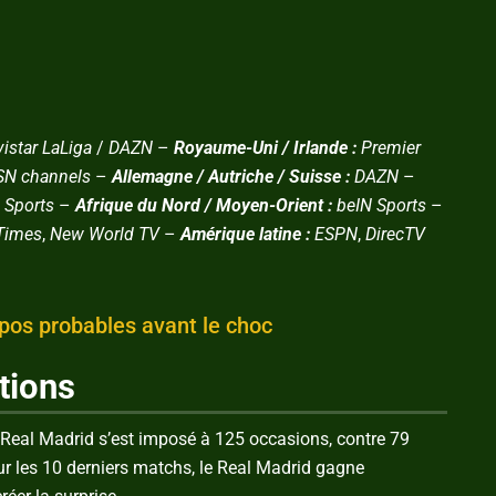
istar LaLiga
/
DAZN
–
Royaume-Uni / Irlande :
Premier
SN channels
–
Allemagne / Autriche / Suisse :
DAZN
–
 Sports
–
Afrique du Nord / Moyen-Orient :
beIN Sports
–
Times
,
New World TV
–
Amérique latine :
ESPN
,
DirecTV
mpos probables avant le choc
tions
e Real Madrid s’est imposé à 125 occasions, contre 79
Sur les 10 derniers matchs, le Real Madrid gagne