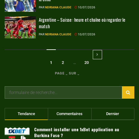
PAR
NDRIANA CLAUDE
10/07/2026
Argentine – Suisse : heure et chaîne où regarder le
match
PAR
NDRIANA CLAUDE
10/07/2026
1
2
…
20
PAGE _ SUR _
Tendance
Commentaires
Dernier
Comment installer une 1xBet application au
Burkina Faso ?