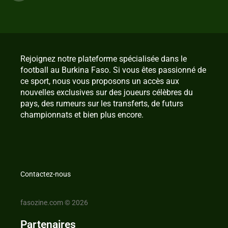
Rejoignez notre plateforme spécialisée dans le
football au Burkina Faso. Si vous êtes passionné de
ce sport, nous vous proposons un accès aux
nouvelles exclusives sur des joueurs célèbres du
pays, des rumeurs sur les transferts, de futurs
championnats et bien plus encore.
Contactez-nous
fasozine.com © 2026
Partenaires