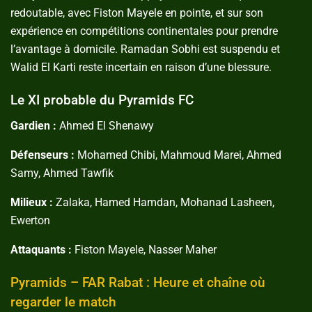
redoutable, avec Fiston Mayele en pointe, et sur son
expérience en compétitions continentales pour prendre
l’avantage à domicile. Ramadan Sobhi est suspendu et
Walid El Karti reste incertain en raison d’une blessure.
Le XI probable du Pyramids FC
Gardien :
Ahmed El Shenawy
Défenseurs :
Mohamed Chibi, Mahmoud Marei, Ahmed
Samy, Ahmed Tawfik
Milieux :
Zalaka, Hamed Hamdan, Mohanad Lasheen,
Ewerton
Attaquants :
Fiston Mayele, Nasser Maher
Pyramids – FAR Rabat : Heure et chaîne où
regarder le match