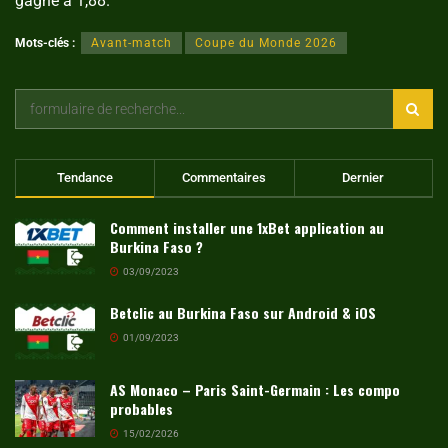
gagne à 1,88.
Mots-clés :
Avant-match
Coupe du Monde 2026
Tendance
Commentaires
Dernier
Comment installer une 1xBet application au
Burkina Faso ?
03/09/2023
Betclic au Burkina Faso sur Android & iOS
01/09/2023
AS Monaco – Paris Saint-Germain : Les compo
probables
15/02/2026