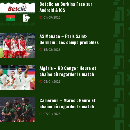
Betclic au Burkina Faso sur
Android & iOS
01/09/2023
AS Monaco – Paris Saint-
Germain : Les compo probables
15/02/2026
Algérie – RD Congo : Heure et
chaîne où regarder le match
05/01/2026
Cameroun – Maroc : Heure et
chaîne où regarder le match
07/01/2026