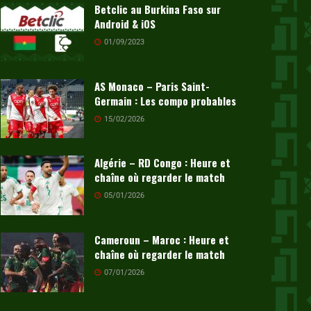
Betclic au Burkina Faso sur
Android & iOS
01/09/2023
AS Monaco – Paris Saint-
Germain : Les compo probables
15/02/2026
Algérie – RD Congo : Heure et
chaîne où regarder le match
05/01/2026
Cameroun – Maroc : Heure et
chaîne où regarder le match
07/01/2026