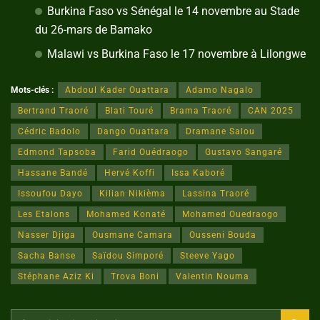
Burkina Faso vs Sénégal le 14 novembre au Stade
du 26-mars de Bamako
Malawi vs Burkina Faso le 17 novembre à Lilongwe
Mots-clés :
Abdoul Kader Ouattara
Adamo Nagalo
Bertrand Traoré
Blati Touré
Brama Traoré
CAN 2025
Cédric Badolo
Dango Ouattara
Dramane Salou
Edmond Tapsoba
Farid Ouédraogo
Gustavo Sangaré
Hassane Bandé
Hervé Koffi
Issa Kaboré
Issoufou Dayo
Kilian Nikièma
Lassina Traoré
Les Etalons
Mohamed Konaté
Mohamed Ouedraogo
Nasser Djiga
Ousmane Camara
Ousseni Bouda
Sacha Banse
Saïdou Simporé
Steeve Yago
Stéphane Aziz Ki
Trova Boni
Valentin Nouma