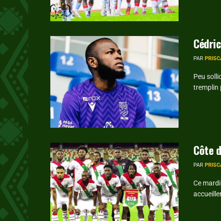
Cédric
PAR
PRISC
Peu solli
tremplin 
Côte d
PAR
PRISC
Ce mardi
accueille