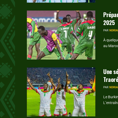
Prépar
2025
PAR
NDRIA
À quelqu
au Maroc
Une sé
Traoré
PAR
NDRIA
Le Burki
L’entraîn