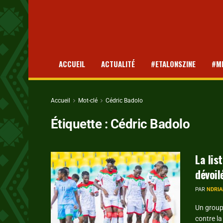
ACCUEIL
ACTUALITÉ
#ETALONSZINE
#M
Accueil
Mot-clé
Cédric Badolo
Étiquette :
Cédric Badolo
La lis
dévoil
PAR
NDRIA
Un group
contre la