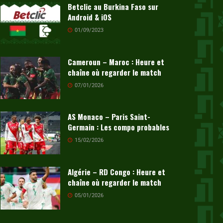
Betclic au Burkina Faso sur
Android & iOS
01/09/2023
Cameroun – Maroc : Heure et
chaîne où regarder le match
07/01/2026
AS Monaco – Paris Saint-
Germain : Les compo probables
15/02/2026
Algérie – RD Congo : Heure et
chaîne où regarder le match
05/01/2026