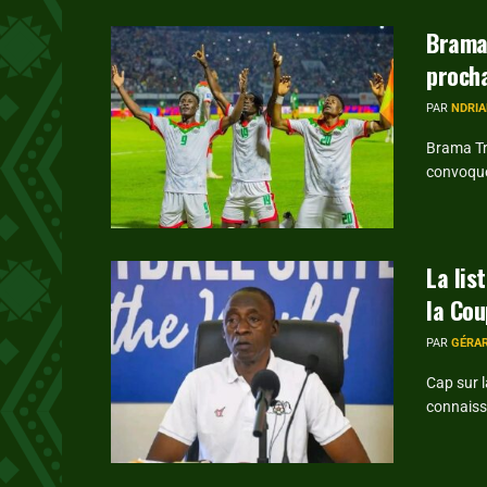
Brama 
proch
PAR
NDRIA
Brama Tra
convoqués
La lis
la Co
PAR
GÉRA
Cap sur 
connaiss