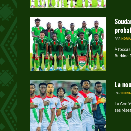
Soudan
proba
PAR
NDRIA
À l’occas
Burkina F
La nou
PAR
NDRIA
La Conféd
ses résea