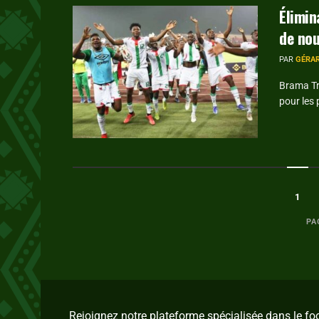
Élimin
de nou
PAR
GÉRA
Brama Tra
pour les 
1
PA
Rejoignez notre plateforme spécialisée dans le f