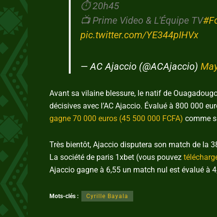
⏱️ 20h45
📺 Prime Video & L'Équipe TV
#F
pic.twitter.com/YE344pIHVx
— AC Ajaccio (@ACAjaccio)
May
Avant sa vilaine blessure, le natif de Ouagadougo
décisives avec l’AC Ajaccio. Évalué à 800 000 euro
gagne 70 000 euros (45 500 000 FCFA)
comme sa
Très bientôt, Ajaccio disputera son match de la
La société de paris 1xbet (vous pouvez
télécharg
Ajaccio gagne à 6,55 un match nul est évalué à 4
Mots-clés :
Cyrille Bayala