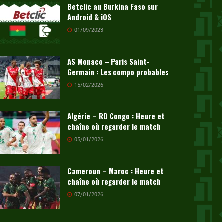
Betclic au Burkina Faso sur
Android & iOS
01/09/2023
AS Monaco – Paris Saint-
Germain : Les compo probables
15/02/2026
Algérie – RD Congo : Heure et
chaîne où regarder le match
05/01/2026
Cameroun – Maroc : Heure et
chaîne où regarder le match
07/01/2026