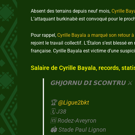
Absent des terrains depuis neuf mois,
Cyrille Bay
L’attaquant burkinabè est convoqué pour le proch
Pour rappel,
Cyrille Bayala a marqué son retour à
rejoint le travail collectif. L’Étalon s’est blessé
française. Cyrille Bayala est victime d’une suspic
Salaire de Cyrille Bayala, records, stati
𝗚𝗛𝗝𝗢𝗥𝗡𝗨 𝗗𝗜 𝗦𝗖𝗢𝗡𝗧𝗥𝗨 ⚔️
🏆
@Ligue2bkt
🗓️ J38
🆚 Rodez-Aveyron
🏟️ Stade Paul Lignon