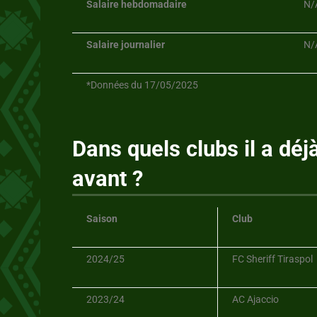
Salaire hebdomadaire
N/
Salaire journalier
N/
*Données du 17/05/2025
Dans quels clubs il a déj
avant ?
Saison
Club
2024/25
FC Sheriff Tiraspol
2023/24
AC Ajaccio