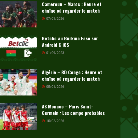
Cameroun – Maroc : Heure et
chaîne où regarder le match
07/01/2026
Betclic au Burkina Faso sur
Android & iOS
01/09/2023
Algérie – RD Congo : Heure et
chaîne où regarder le match
05/01/2026
AS Monaco – Paris Saint-
Germain : Les compo probables
15/02/2026