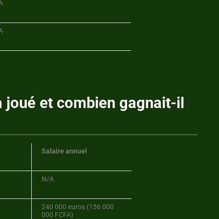
A
A
à joué et combien gagnait-il
Salaire annuel
N/A
240 000 euros (156 000
000 FCFA)