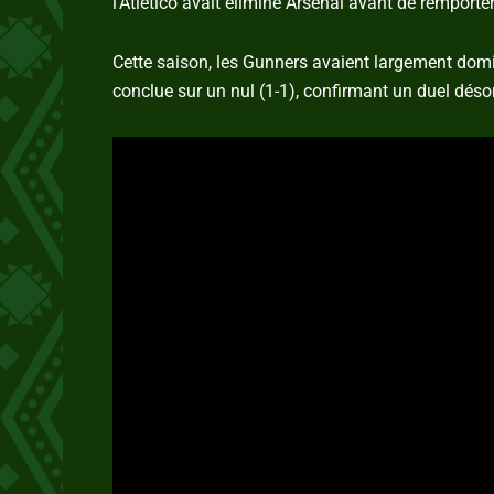
l’Atlético avait éliminé Arsenal avant de remporte
Cette saison, les Gunners avaient largement dominé
conclue sur un nul (1-1), confirmant un duel déso