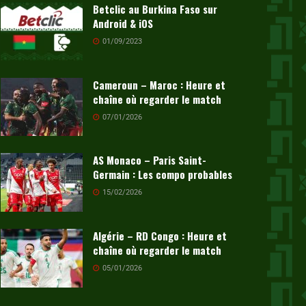
Betclic au Burkina Faso sur
Android & iOS
01/09/2023
Cameroun – Maroc : Heure et
chaîne où regarder le match
07/01/2026
AS Monaco – Paris Saint-
Germain : Les compo probables
15/02/2026
Algérie – RD Congo : Heure et
chaîne où regarder le match
05/01/2026