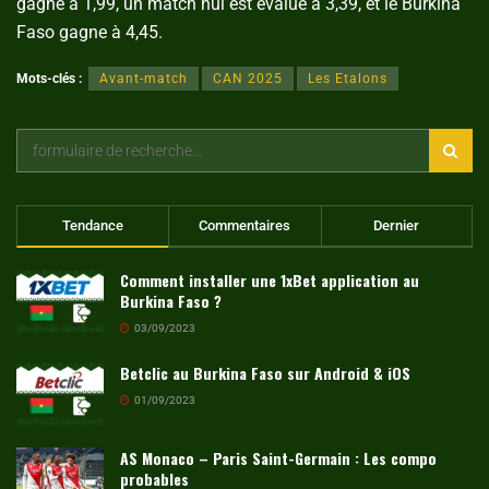
gagne à 1,99, un match nul est évalué à 3,39, et le Burkina
Faso gagne à 4,45.
Mots-clés :
Avant-match
CAN 2025
Les Etalons
Tendance
Commentaires
Dernier
Comment installer une 1xBet application au
Burkina Faso ?
03/09/2023
Betclic au Burkina Faso sur Android & iOS
01/09/2023
AS Monaco – Paris Saint-Germain : Les compo
probables