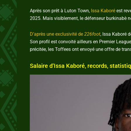
Après son prêt à Luton Town,
Issa Kaboré
est rev
2025. Mais visiblement, le défenseur burkinabè n
D’après une exclusivité de
226foot
, Issa Kaboré d
Son profil est convoité ailleurs en Premier League
précitée, les Toffees ont envoyé une offre de tra
Salaire d’Issa Kaboré, records, statisti