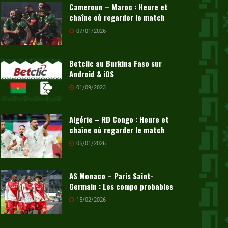
Cameroun – Maroc : Heure et
chaîne où regarder le match
07/01/2026
Betclic au Burkina Faso sur
Android & iOS
01/09/2023
Algérie – RD Congo : Heure et
chaîne où regarder le match
05/01/2026
AS Monaco – Paris Saint-
Germain : Les compo probables
15/02/2026