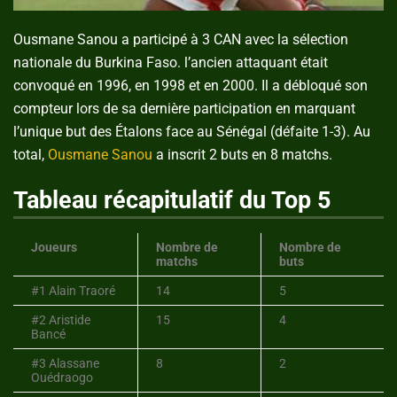
Ousmane Sanou a participé à 3 CAN avec la sélection
nationale du Burkina Faso. l’ancien attaquant était
convoqué en 1996, en 1998 et en 2000. Il a débloqué son
compteur lors de sa dernière participation en marquant
l’unique but des Étalons face au Sénégal (défaite 1-3). Au
total,
Ousmane Sanou
a inscrit 2 buts en 8 matchs.
Tableau récapitulatif du Top 5
Joueurs
Nombre de
Nombre de
matchs
buts
#1 Alain Traoré
14
5
#2 Aristide
15
4
Bancé
#3 Alassane
8
2
Ouédraogo