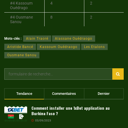
#4 Kassoum
4
2
Ouédrago
#4 Ousmane
8
2
Sanou
Mots-clés :
Alain Traoré
Alassane Ouédraogo
Aristide Bancé
Kassoum Ouédraogo
Les Etalons
Ousmane Sanou
Tendance
Commentaires
Dernier
Comment installer une 1xBet application au
Burkina Faso ?
03/09/2023