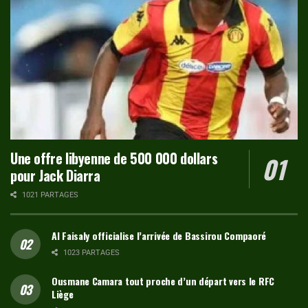
Une offre libyenne de 500 000 dollars
pour Jack Diarra
1021 PARTAGES
Al Faisaly officialise l’arrivée de Bassirou Compaoré
1023 PARTAGES
Ousmane Camara tout proche d’un départ vers le RFC
Liège