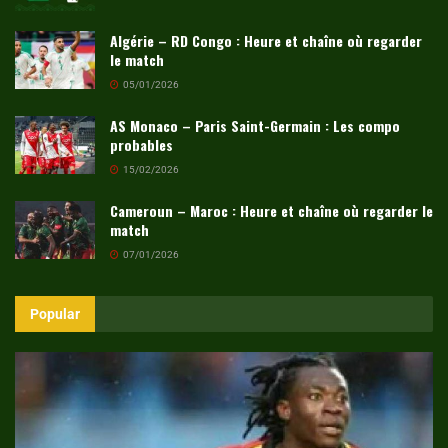
Algérie – RD Congo : Heure et chaîne où regarder
le match
05/01/2026
AS Monaco – Paris Saint-Germain : Les compo
probables
15/02/2026
Cameroun – Maroc : Heure et chaîne où regarder le
match
07/01/2026
Popular