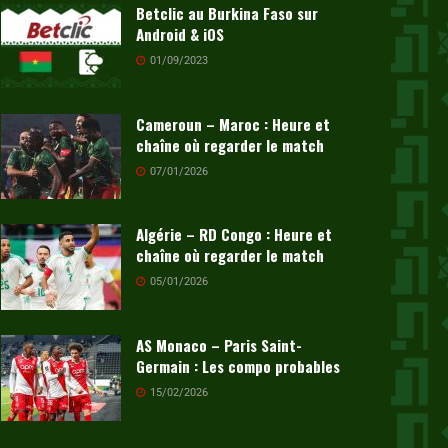
Betclic au Burkina Faso sur
Android & iOS
01/09/2023
Cameroun – Maroc : Heure et
chaîne où regarder le match
07/01/2026
Algérie – RD Congo : Heure et
chaîne où regarder le match
05/01/2026
AS Monaco – Paris Saint-
Germain : Les compo probables
15/02/2026