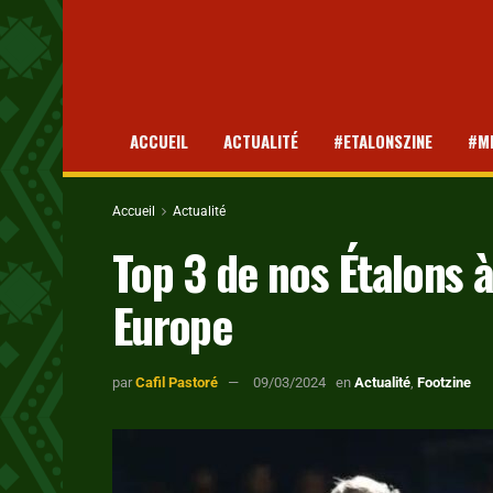
ACCUEIL
ACTUALITÉ
#ETALONSZINE
#M
Accueil
Actualité
Top 3 de nos Étalons 
Europe
par
Cafil Pastoré
09/03/2024
en
Actualité
,
Footzine