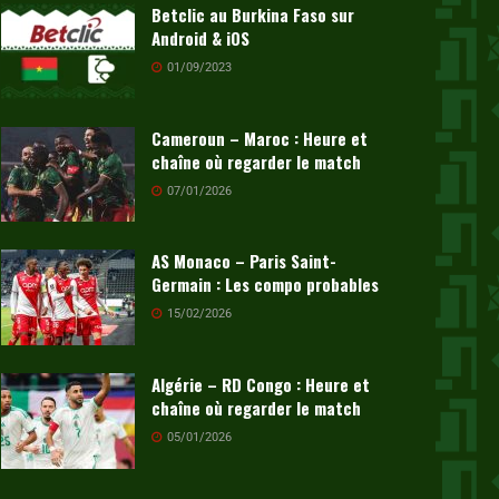
Betclic au Burkina Faso sur
Android & iOS
01/09/2023
Cameroun – Maroc : Heure et
chaîne où regarder le match
07/01/2026
AS Monaco – Paris Saint-
Germain : Les compo probables
15/02/2026
Algérie – RD Congo : Heure et
chaîne où regarder le match
05/01/2026