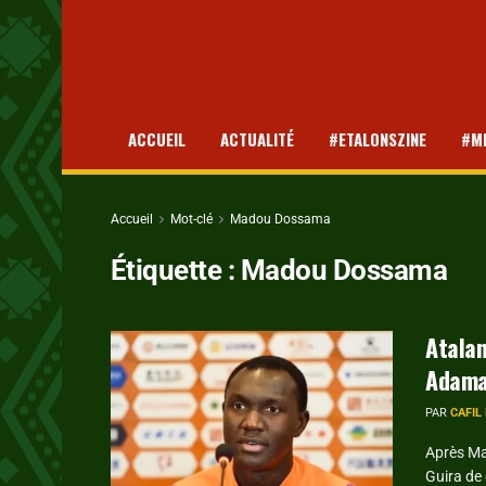
ACCUEIL
ACTUALITÉ
#ETALONSZINE
#M
Accueil
Mot-clé
Madou Dossama
Étiquette :
Madou Dossama
Atalan
Adama
PAR
CAFIL
Après Ma
Guira de 