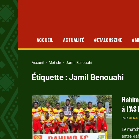
ACCUEIL
ACTUALITÉ
#ETALONSZINE
#M
Accueil
Mot-clé
Jamil Benouahi
Étiquette :
Jamil Benouahi
Rahimo
à l’AS
PAR
GÉRA
Le match 
entre Ra