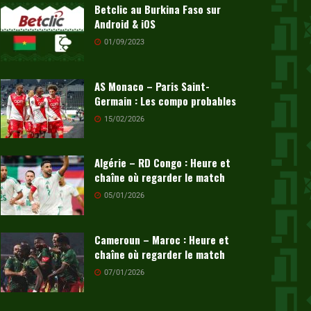
Betclic au Burkina Faso sur
Android & iOS
01/09/2023
AS Monaco – Paris Saint-
Germain : Les compo probables
15/02/2026
Algérie – RD Congo : Heure et
chaîne où regarder le match
05/01/2026
Cameroun – Maroc : Heure et
chaîne où regarder le match
07/01/2026