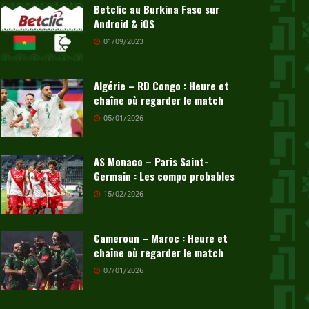
Betclic au Burkina Faso sur
Android & iOS
01/09/2023
Algérie – RD Congo : Heure et
chaîne où regarder le match
05/01/2026
AS Monaco – Paris Saint-
Germain : Les compo probables
15/02/2026
Cameroun – Maroc : Heure et
chaîne où regarder le match
07/01/2026