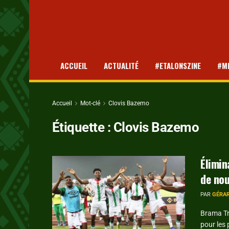
ACCUEIL
ACTUALITÉ
#ETALONSZINE
#M
Accueil
Mot-clé
Clovis Bazemo
Étiquette :
Clovis Bazemo
Élimin
de nou
PAR
GÉRA
Brama Tra
pour les 