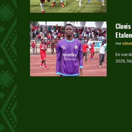
Clovis
Etalon
PAR
GÉRA
En vue d
2026, l'é