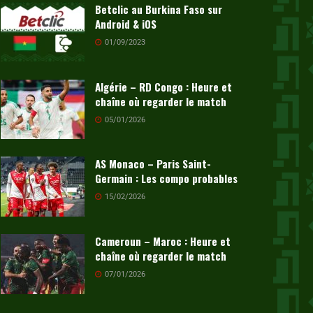
Betclic au Burkina Faso sur
Android & iOS
01/09/2023
Algérie – RD Congo : Heure et
chaîne où regarder le match
05/01/2026
AS Monaco – Paris Saint-
Germain : Les compo probables
15/02/2026
Cameroun – Maroc : Heure et
chaîne où regarder le match
07/01/2026