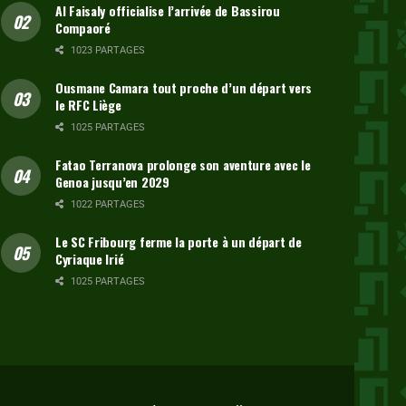
Al Faisaly officialise l’arrivée de Bassirou
Compaoré
1023 PARTAGES
Ousmane Camara tout proche d’un départ vers
le RFC Liège
1025 PARTAGES
Fatao Terranova prolonge son aventure avec le
Genoa jusqu’en 2029
1022 PARTAGES
Le SC Fribourg ferme la porte à un départ de
Cyriaque Irié
1025 PARTAGES