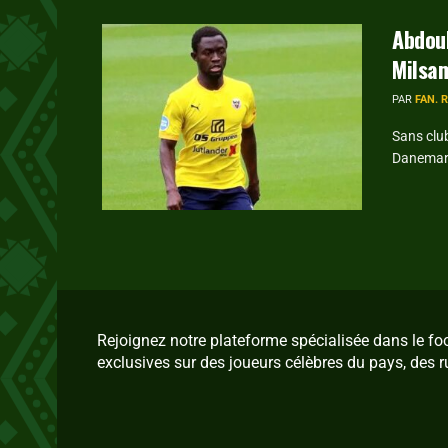
Abdoul
Milsa
PAR
FAN. 
Sans club
Danemark,
Rejoignez notre plateforme spécialisée dans le f
exclusives sur des joueurs célèbres du pays, des r