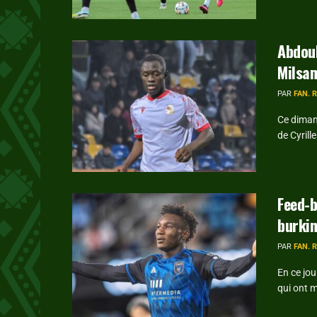
Abdoul
Milsa
PAR
FAN. 
Ce dimanc
de Cyrille
Feed-b
burki
PAR
FAN. 
En ce jo
qui ont m