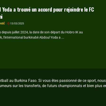
 Yoda a trouvé un accord pour rejoindre le FC
mi
RABÉ
13/03/2025
 depuis juillet 2024, la date de son départ du Hobro IK au
 l'international burkinabè Abdoul Yoda a ...
ootball au Burkina Faso. Si vous êtes passionné de ce sport, no
umeurs sur les transferts, de futurs championnats et bien plus e