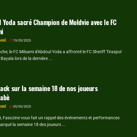
 Yoda sacré Champion de Moldvie avec le FC
mi
RABÉ
19/05/2025
he, le FC Milsami d'Abdoul Yoda a affronté le FC Sheriff Tiraspol
 Bayala lors de la dernière ...
ack sur la semaine 18 de nos joueurs
nabè
RABÉ
05/05/2025
ur, Fasozine vous fait un rappel des événements et performances
arqué la semaine 18 des joueurs ...