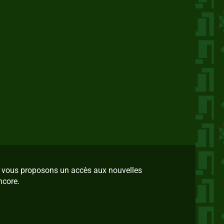
us vous proposons un accès aux nouvelles
ncore.