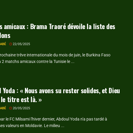
 amicaux : Brama Traoré dévoile la liste des
lons
RABÉ
22/05/2025
rochaine trêve internationale du mois de juin, le Burkina Faso
 2 matchs amicaux contre la Tunisie le ...
 Yoda : « Nous avons su rester solides, et Dieu
le titre est là. »
RABÉ
20/05/2025
ar le FC Milsami l'hiver dernier, Abdoul Yoda n'a pas tardé à
es valeurs en Moldavie. Le milieu ...