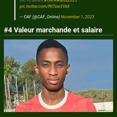
(MEN) award.
#CAFAwards2023
pic.twitter.com/f9lTsw3YA8
— CAF (@CAF_Online)
November 1, 2023
#4 Valeur marchande et salaire