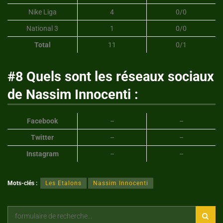
Nike Liga
4
0/0
National 3
1
0/0
Total
11
0/1
#8 Quels sont les réseaux sociaux
de Nassim Innocenti :
Facebook
–
–
Twitter
–
–
Instagram
–
–
Mots-clés :
Les Etalons
Nassim Innocenti