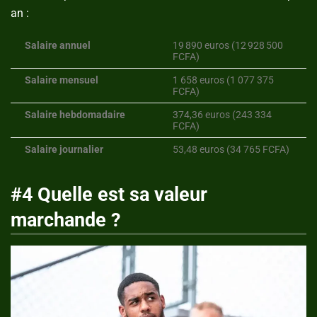
an :
Salaire annuel
19 890 euros (12 928 500
FCFA)
Salaire mensuel
1 658 euros (1 077 375
FCFA)
Salaire hebdomadaire
374,36 euros (243 334
FCFA)
Salaire journalier
53,48 euros (34 765 FCFA)
#4 Quelle est sa valeur
marchande ?