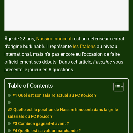
Âgé de 22 ans,
Nassim Innocenti
est un défenseur central
d’origine burkinabè. Il représente
les Étalons
au niveau
international, mais n’a pas encore eu l’occasion de faire
officiellement ses débuts. Dans cet article,
Fasozine
vous
présente le joueur en 8 questions.
Table of Contents
#1 Quel est son salaire actuel au FC Košice ?
#2 Quelle est la position de Nassim Innocenti dans la grille
salariale du FC Košice ?
#3 Combien gagnait-il avant ?
#4 Quelle est sa valeur marchande ?