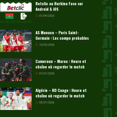
Betclic au Burkina Faso sur
Android & iOS
01/09/2023
AS Monaco – Paris Saint-
Germain : Les compo probables
15/02/2026
Cameroun – Maroc : Heure et
chaîne où regarder le match
07/01/2026
Algérie – RD Congo : Heure et
chaîne où regarder le match
05/01/2026