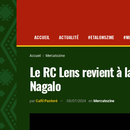
ACCUEIL
ACTUALITÉ
#ETALONSZINE
#M
Accueil
Mercatozine
Le RC Lens revient à 
Nagalo
par
Cafil Pastoré
05/07/2024
en
Mercatozine