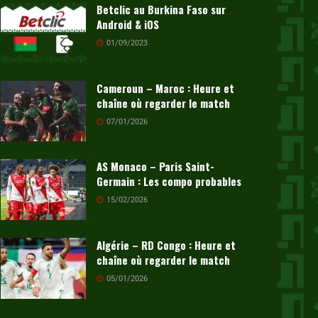
Betclic au Burkina Faso sur
Android & iOS
01/09/2023
Cameroun – Maroc : Heure et
chaîne où regarder le match
07/01/2026
AS Monaco – Paris Saint-
Germain : Les compo probables
15/02/2026
Algérie – RD Congo : Heure et
chaîne où regarder le match
05/01/2026