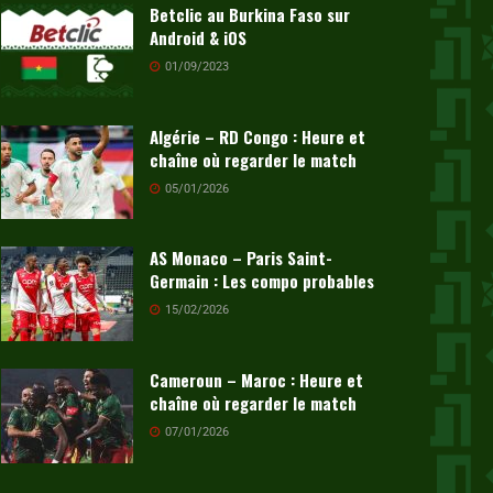
Betclic au Burkina Faso sur
Android & iOS
01/09/2023
Algérie – RD Congo : Heure et
chaîne où regarder le match
05/01/2026
AS Monaco – Paris Saint-
Germain : Les compo probables
15/02/2026
Cameroun – Maroc : Heure et
chaîne où regarder le match
07/01/2026