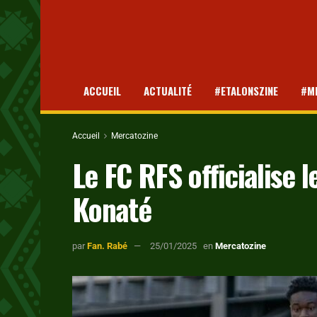
ACCUEIL
ACTUALITÉ
#ETALONSZINE
#M
Accueil
Mercatozine
Le FC RFS officialise l
Konaté
par
Fan. Rabé
25/01/2025
en
Mercatozine