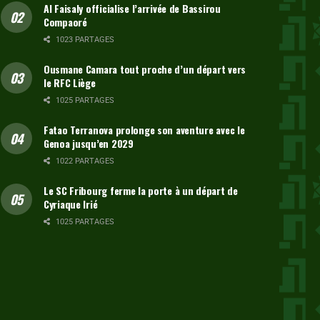
Al Faisaly officialise l’arrivée de Bassirou
Compaoré
1023 PARTAGES
Ousmane Camara tout proche d’un départ vers
le RFC Liège
1025 PARTAGES
Fatao Terranova prolonge son aventure avec le
Genoa jusqu’en 2029
1022 PARTAGES
Le SC Fribourg ferme la porte à un départ de
Cyriaque Irié
1025 PARTAGES