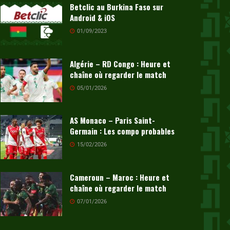
Betclic au Burkina Faso sur
Android & iOS
01/09/2023
Algérie – RD Congo : Heure et
chaîne où regarder le match
05/01/2026
AS Monaco – Paris Saint-
Germain : Les compo probables
15/02/2026
Cameroun – Maroc : Heure et
chaîne où regarder le match
07/01/2026