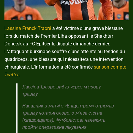
Lassina Franck Traoré
a été victime d’une grave blessure
lors du match de Premier Liha opposant le Shakhtar
Donetsk au FC Epitsentr, disputé dimanche dernier.
L’attaquant burkinabè souffre d’une atteinte au tendon du
quadriceps, une blessure qui nécessitera une intervention
chirurgicale. L’information a été confirmée
sur son compte
Twitter
.
Лассіна Траоре вибув через мʼязову
травму
Нападник в матчі з «Епіцентром» отримав
травму чотириголового мʼяза стегна
(квадрицепса). Футболістові належить
пройти оперативне лікування.