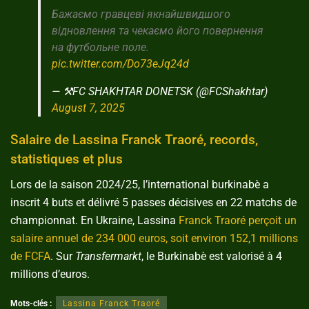
Бажаємо гравцеві якнайшвидшого
відновлення та чекаємо його повернення
на футбольне поле.
pic.twitter.com/Do73eJq24d
— ⚒FC SHAKHTAR DONETSK (@FCShakhtar)
August 7, 2025
Salaire de Lassina Franck Traoré, records,
statistiques et plus
Lors de la saison 2024/25, l’international burkinabè a
inscrit 4 buts et délivré 5 passes décisives en 22 matchs de
championnat. En Ukraine, Lassina
Franck Traoré perçoit un
salaire annuel de 234 000 euros, soit environ 152,1 millions
de FCFA
. Sur
Transfermarkt
, le Burkinabè est valorisé à 4
millions d’euros.
Mots-clés :
Lassina Franck Traoré