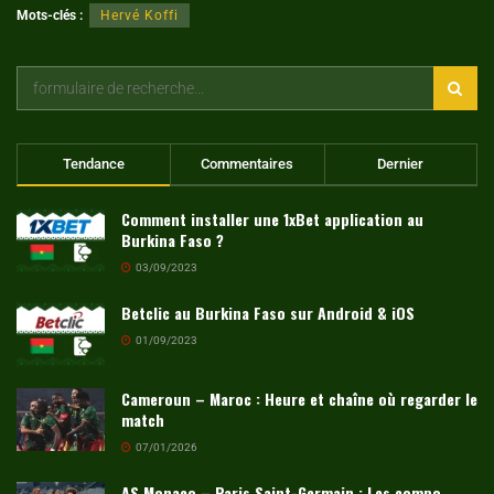
Mots-clés :
Hervé Koffi
Tendance
Commentaires
Dernier
Comment installer une 1xBet application au
Burkina Faso ?
03/09/2023
Betclic au Burkina Faso sur Android & iOS
01/09/2023
Cameroun – Maroc : Heure et chaîne où regarder le
match
07/01/2026
AS Monaco – Paris Saint-Germain : Les compo