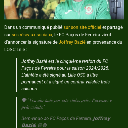
Dans un communiqué publié
sur son site officiel
et partagé
sur
ses réseaux sociaux
, le FC Paços de Ferreira vient
d’annoncer la signature de
Joffrey Bazié
en provenance du
LOSC Lille :
Joffrey Bazié est le cinquième renfort du FC
Paços de Ferreira pour la saison 2024/2025.
L’athlète a été signé au Lille OSC à titre
permanent et a signé un contrat valable trois
saisons.
🗣 "𝑉𝑜𝑢 𝑑𝑎𝑟 𝑡𝑢𝑑𝑜 𝑝𝑜𝑟 𝑒𝑠𝑡𝑒 𝑐𝑙𝑢𝑏𝑒, 𝑝𝑒𝑙𝑜𝑠 𝑃𝑎𝑐𝑒𝑛𝑠𝑒𝑠 𝑒
𝑝𝑒𝑙𝑎 𝑐𝑖𝑑𝑎𝑑𝑒."
Bem-vindo ao FC Paços de Ferreira, 𝗝𝗼𝗳𝗳𝗿𝗲𝘆
𝗕𝗮𝘇𝗶𝗲́! 🟡🟢