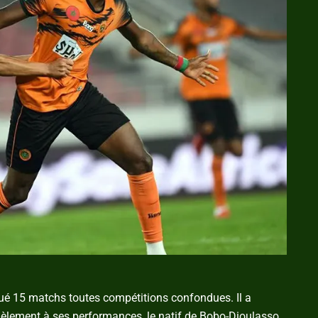
 joué 15 matchs toutes compétitions confondues. Il a
llèlement à ses performances, le natif de Bobo-Dioulasso