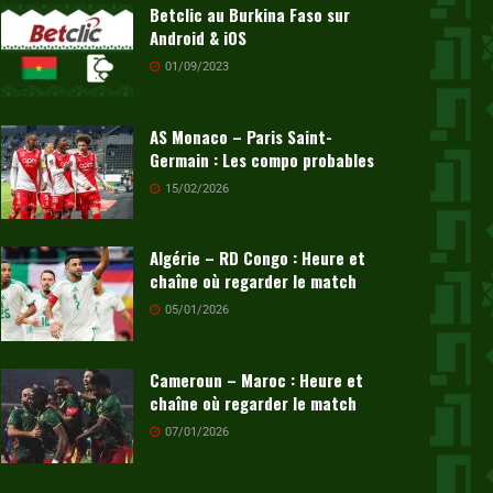
Betclic au Burkina Faso sur
Android & iOS
01/09/2023
AS Monaco – Paris Saint-
Germain : Les compo probables
15/02/2026
Algérie – RD Congo : Heure et
chaîne où regarder le match
05/01/2026
Cameroun – Maroc : Heure et
chaîne où regarder le match
07/01/2026