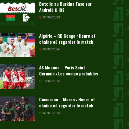
Betclic au Burkina Faso sur
Android & iOS
01/09/2023
Algérie – RD Congo : Heure et
chaîne où regarder le match
05/01/2026
AS Monaco – Paris Saint-
Germain : Les compo probables
15/02/2026
Cameroun – Maroc : Heure et
chaîne où regarder le match
07/01/2026