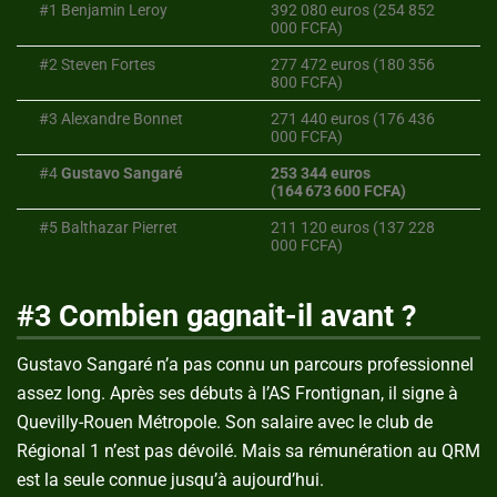
#1 Benjamin Leroy
392 080 euros (254 852
000 FCFA)
#2 Steven Fortes
277 472 euros (180 356
800 FCFA)
#3 Alexandre Bonnet
271 440 euros (176 436
000 FCFA)
#4
Gustavo Sangaré
253 344 euros
(164 673 600 FCFA)
#5 Balthazar Pierret
211 120 euros (137 228
000 FCFA)
#3 Combien gagnait-il avant ?
Gustavo Sangaré n’a pas connu un parcours professionnel
assez long. Après ses débuts à l’AS Frontignan, il signe à
Quevilly-Rouen Métropole. Son salaire avec le club de
Régional 1 n’est pas dévoilé. Mais sa rémunération au QRM
est la seule connue jusqu’à aujourd’hui.