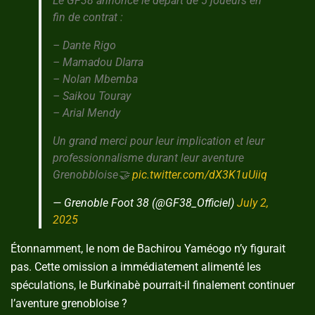
Le GF38 annonce le départ de 5 joueurs en
fin de contrat :
– Dante Rigo
– Mamadou DIarra
– Nolan Mbemba
– Saikou Touray
– Arial Mendy
Un grand merci pour leur implication et leur
professionnalisme durant leur aventure
Grenobbloise🤝
pic.twitter.com/dX3K1uUiiq
— Grenoble Foot 38 (@GF38_Officiel)
July 2,
2025
Étonnamment, le nom de Bachirou Yaméogo n’y figurait
pas. Cette omission a immédiatement alimenté les
spéculations, le Burkinabè pourrait-il finalement continuer
l’aventure grenobloise ?