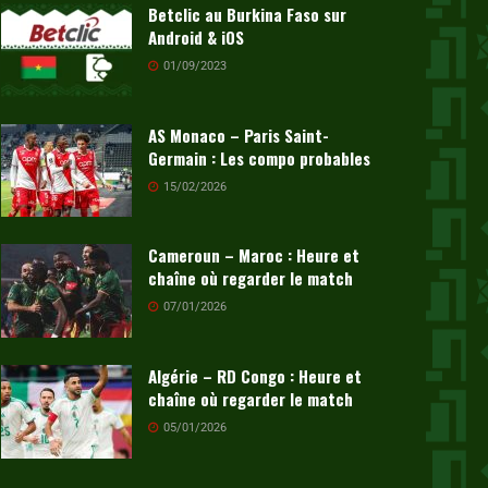
Betclic au Burkina Faso sur
Android & iOS
01/09/2023
AS Monaco – Paris Saint-
Germain : Les compo probables
15/02/2026
Cameroun – Maroc : Heure et
chaîne où regarder le match
07/01/2026
Algérie – RD Congo : Heure et
chaîne où regarder le match
05/01/2026