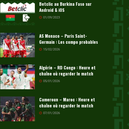
Betclic au Burkina Faso sur
Android & iOS
01/09/2023
AS Monaco – Paris Saint-
Germain : Les compo probables
15/02/2026
Algérie – RD Congo : Heure et
chaîne où regarder le match
05/01/2026
Cameroun – Maroc : Heure et
chaîne où regarder le match
07/01/2026