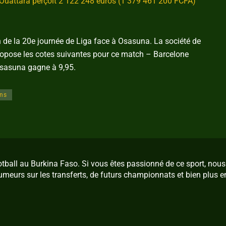
Ouattara perçoit 2 122 248 euros (1 379 461 200 FCFA)
h de la 20e journée de Liga face à Osasuna. La société de
ropose les cotes suivantes pour ce match – Barcelone
Osasuna gagne à 9,95.
ons
ootball au Burkina Faso. Si vous êtes passionné de ce sport, no
umeurs sur les transferts, de futurs championnats et bien plus e