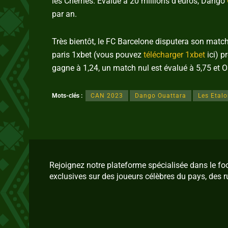
les Cherries. Évalué à 20 millions d’euros, Dango
par an.
Très bientôt, le FC Barcelone disputera son matc
paris 1xbet (vous pouvez
télécharger 1xbet
ici) p
gagne à 1,24, un match nul est évalué à 5,75 et 
Mots-clés :
CAN 2023
Dango Ouattara
Les Etal
Rejoignez notre plateforme spécialisée dans le f
exclusives sur des joueurs célèbres du pays, des r