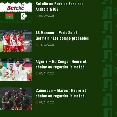
Betclic au Burkina Faso sur
Android & iOS
01/09/2023
AS Monaco – Paris Saint-
Germain : Les compo probables
15/02/2026
Algérie – RD Congo : Heure et
chaîne où regarder le match
05/01/2026
Cameroun – Maroc : Heure et
chaîne où regarder le match
07/01/2026